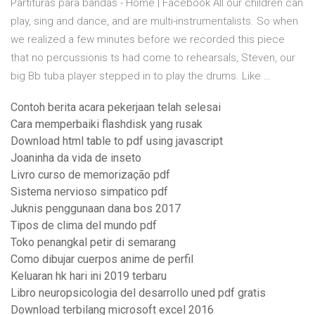
Partituras para bandas - Home | Facebook All our children can
play, sing and dance, and are multi-instrumentalists. So when
we realized a few minutes before we recorded this piece
that no percussionis ts had come to rehearsals, Steven, our
big Bb tuba player stepped in to play the drums. Like …
Contoh berita acara pekerjaan telah selesai
Cara memperbaiki flashdisk yang rusak
Download html table to pdf using javascript
Joaninha da vida de inseto
Livro curso de memorização pdf
Sistema nervioso simpatico pdf
Juknis penggunaan dana bos 2017
Tipos de clima del mundo pdf
Toko penangkal petir di semarang
Como dibujar cuerpos anime de perfil
Keluaran hk hari ini 2019 terbaru
Libro neuropsicologia del desarrollo uned pdf gratis
Download terbilang microsoft excel 2016