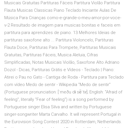
Musicais Gratuitas Partituras Fáceis Partitura Violão Partitura
Flauta Musicas Classicas Piano Teclado Iniciante Aulas De
Música Para Crianças como-e-grande-o-meu-amor-por-voce-
v-2 Resultado de imagem para musicas bonitas e faceis em
partitura para aprendizes de piano. 13 Melhores Ideias de
partituras saxofone alto ... Partitura Violoncelo, Partituras
Flauta Doce, Partituras Para Trompete, Partituras Musicais
Gratuitas, Partituras Fáceis, Musica Aleluia, Cifras
Simplificadas, Notas Musicais Violão, Saxofone Alto Adriano
Dozol - Dicas, Partituras Grátis e Vídeos - Teclado | Piano:
Atirei o Pau no Gato - Cantiga de Roda - Partitura para Teclado
com vídeo Medo de sentir - Wikipedia "Medo de sentir"
(Portuguese pronunciation: [ˈmeðu dɨ se᷉ˈtiɾ]; English: "Afraid of
feeling", literally "Fear of feeling") is a song performed by
Portuguese singer Elisa Silva and written by Portuguese
singer-songwriter Marta Carvalho. It will represent Portugal in
the Eurovision Song Contest 2020 in Rotterdam, Netherlands.