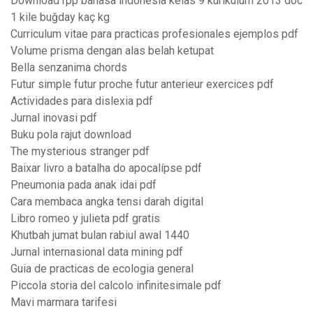
Download rpp bahasa indonesia kelas 9 kurikulum 2013 doc
1 kile buğday kaç kg
Curriculum vitae para practicas profesionales ejemplos pdf
Volume prisma dengan alas belah ketupat
Bella senzanima chords
Futur simple futur proche futur anterieur exercices pdf
Actividades para dislexia pdf
Jurnal inovasi pdf
Buku pola rajut download
The mysterious stranger pdf
Baixar livro a batalha do apocalípse pdf
Pneumonia pada anak idai pdf
Cara membaca angka tensi darah digital
Libro romeo y julieta pdf gratis
Khutbah jumat bulan rabiul awal 1440
Jurnal internasional data mining pdf
Guia de practicas de ecologia general
Piccola storia del calcolo infinitesimale pdf
Mavi marmara tarifesi