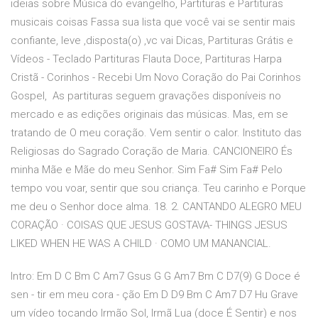
ideias sobre Música do evangelho, Partituras e Partituras
musicais coisas Fassa sua lista que você vai se sentir mais
confiante, leve ,disposta(o) ,vc vai Dicas, Partituras Grátis e
Vídeos - Teclado Partituras Flauta Doce, Partituras Harpa
Cristã - Corinhos - Recebi Um Novo Coração do Pai Corinhos
Gospel, As partituras seguem gravações disponíveis no
mercado e as edições originais das músicas. Mas, em se
tratando de O meu coração. Vem sentir o calor. Instituto das
Religiosas do Sagrado Coração de Maria. CANCIONEIRO És
minha Mãe e Mãe do meu Senhor. Sim Fa# Sim Fa# Pelo
tempo vou voar, sentir que sou criança. Teu carinho e Porque
me deu o Senhor doce alma. 18. 2. CANTANDO ALEGRO MEU
CORAÇÃO · COISAS QUE JESUS GOSTAVA- THINGS JESUS
LIKED WHEN HE WAS A CHILD · COMO UM MANANCIAL.
Intro: Em D C Bm C Am7 Gsus G G Am7 Bm C D7(9) G Doce é
sen - tir em meu cora - ção Em D D9 Bm C Am7 D7 Hu Grave
um vídeo tocando Irmão Sol, Irmã Lua (doce É Sentir) e nos