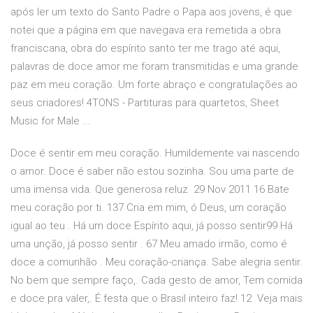
após ler um texto do Santo Padre o Papa aos jovens, é que
notei que a página em que navegava era remetida a obra
franciscana, obra do espírito santo ter me trago até aqui,
palavras de doce amor me foram transmitidas e uma grande
paz em meu coração. Um forte abraço e congratulações ao
seus criadores! 4TONS - Partituras para quartetos, Sheet
Music for Male ...
Doce é sentir em meu coração. Humildemente vai nascendo
o amor. Doce é saber não estou sozinha. Sou uma parte de
uma imensa vida. Que generosa reluz 29 Nov 2011 16 Bate
meu coração por ti. 137 Cria em mim, ó Deus, um coração
igual ao teu . Há um doce Espírito aqui, já posso sentir99 Há
uma unção, já posso sentir . 67 Meu amado irmão, como é
doce a comunhão . Meu coração-criança. Sabe alegria sentir.
No bem que sempre faço,. Cada gesto de amor, Tem comida
e doce pra valer,. É festa que o Brasil inteiro faz! 12 Veja mais