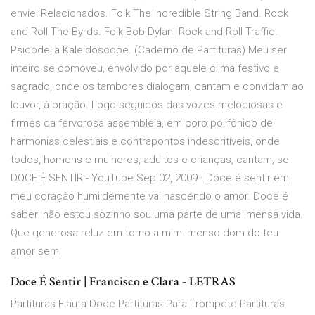
envie! Relacionados. Folk The Incredible String Band. Rock
and Roll The Byrds. Folk Bob Dylan. Rock and Roll Traffic.
Psicodelia Kaleidoscope. (Caderno de Partituras) Meu ser
inteiro se comoveu, envolvido por aquele clima festivo e
sagrado, onde os tambores dialogam, cantam e convidam ao
louvor, à oração. Logo seguidos das vozes melodiosas e
firmes da fervorosa assembleia, em coro polifônico de
harmonias celestiais e contrapontos indescritíveis, onde
todos, homens e mulheres, adultos e crianças, cantam, se
DOCE É SENTIR - YouTube Sep 02, 2009 · Doce é sentir em
meu coração humildemente vai nascendo o amor. Doce é
saber: não estou sozinho sou uma parte de uma imensa vida.
Que generosa reluz em torno a mim Imenso dom do teu
amor sem
Doce É Sentir | Francisco e Clara - LETRAS
Partituras Flauta Doce Partituras Para Trompete Partituras