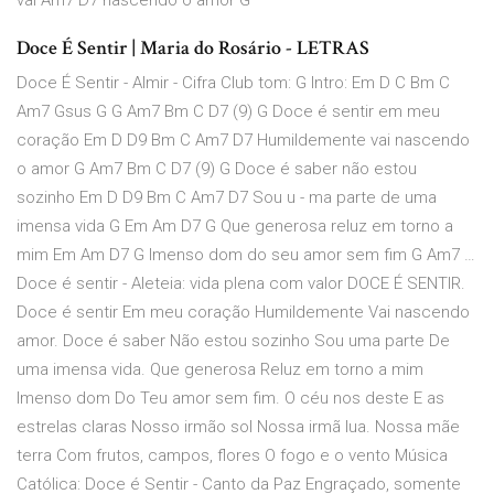
vai Am7 D7 nascendo o amor G
Doce É Sentir | Maria do Rosário - LETRAS
Doce É Sentir - Almir - Cifra Club tom: G Intro: Em D C Bm C
Am7 Gsus G G Am7 Bm C D7 (9) G Doce é sentir em meu
coração Em D D9 Bm C Am7 D7 Humildemente vai nascendo
o amor G Am7 Bm C D7 (9) G Doce é saber não estou
sozinho Em D D9 Bm C Am7 D7 Sou u - ma parte de uma
imensa vida G Em Am D7 G Que generosa reluz em torno a
mim Em Am D7 G Imenso dom do seu amor sem fim G Am7 …
Doce é sentir - Aleteia: vida plena com valor DOCE É SENTIR.
Doce é sentir Em meu coração Humildemente Vai nascendo
amor. Doce é saber Não estou sozinho Sou uma parte De
uma imensa vida. Que generosa Reluz em torno a mim
Imenso dom Do Teu amor sem fim. O céu nos deste E as
estrelas claras Nosso irmão sol Nossa irmã lua. Nossa mãe
terra Com frutos, campos, flores O fogo e o vento Música
Católica: Doce é Sentir - Canto da Paz Engraçado, somente