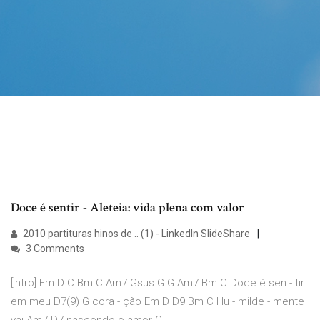
Doce é sentir - Aleteia: vida plena com valor
2010 partituras hinos de .. (1) - LinkedIn SlideShare
3 Comments
[Intro] Em D C Bm C Am7 Gsus G G Am7 Bm C Doce é sen - tir
em meu D7(9) G cora - ção Em D D9 Bm C Hu - milde - mente