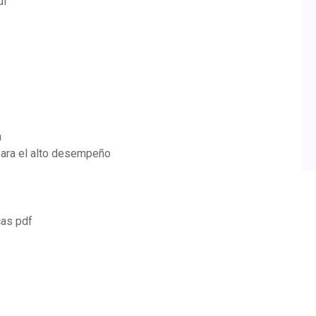
df
n
para el alto desempeño
cas pdf