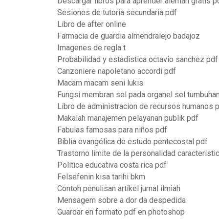
Descargar libros para aprender aleman gratis p
Sesiones de tutoria secundaria pdf
Libro de after online
Farmacia de guardia almendralejo badajoz
Imagenes de regla t
Probabilidad y estadistica octavio sanchez pdf
Canzoniere napoletano accordi pdf
Macam macam seni lukis
Fungsi membran sel pada organel sel tumbuha
Libro de administracion de recursos humanos 
Makalah manajemen pelayanan publik pdf
Fabulas famosas para niños pdf
Bíblia evangélica de estudo pentecostal pdf
Trastorno limite de la personalidad caracteristi
Politica educativa costa rica pdf
Felsefenin kısa tarihi bkm
Contoh penulisan artikel jurnal ilmiah
Mensagem sobre a dor da despedida
Guardar en formato pdf en photoshop