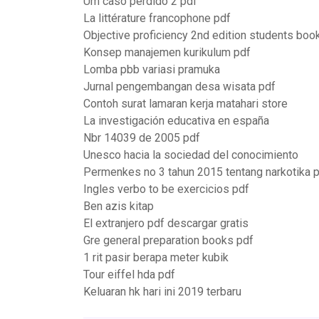
Um caso perdido 2 pdf
La littérature francophone pdf
Objective proficiency 2nd edition students boo
Konsep manajemen kurikulum pdf
Lomba pbb variasi pramuka
Jurnal pengembangan desa wisata pdf
Contoh surat lamaran kerja matahari store
La investigación educativa en españa
Nbr 14039 de 2005 pdf
Unesco hacia la sociedad del conocimiento
Permenkes no 3 tahun 2015 tentang narkotika 
Ingles verbo to be exercicios pdf
Ben azis kitap
El extranjero pdf descargar gratis
Gre general preparation books pdf
1 rit pasir berapa meter kubik
Tour eiffel hda pdf
Keluaran hk hari ini 2019 terbaru