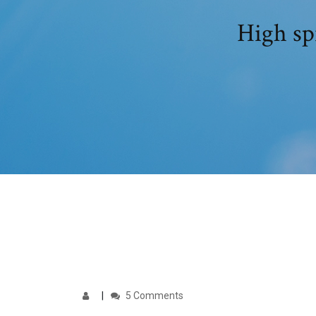
High spi
5 Comments