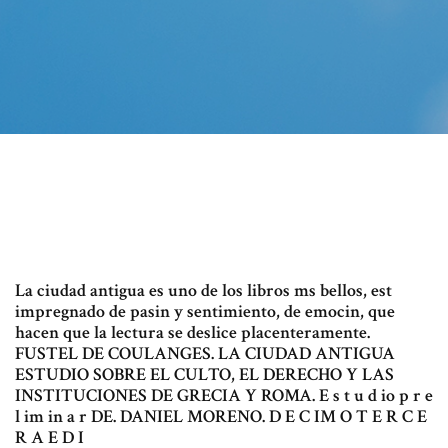
La ciudad antigua es uno de los libros ms bellos, est
impregnado de pasin y sentimiento, de emocin, que
hacen que la lectura se deslice placenteramente.
FUSTEL DE COULANGES. LA CIUDAD ANTIGUA
ESTUDIO SOBRE EL CULTO, EL DERECHO Y LAS
INSTITUCIONES DE GRECIA Y ROMA. E s t u d io p r e
l im in a r DE. DANIEL MORENO. D E C IM O T E R C E
R A E D I