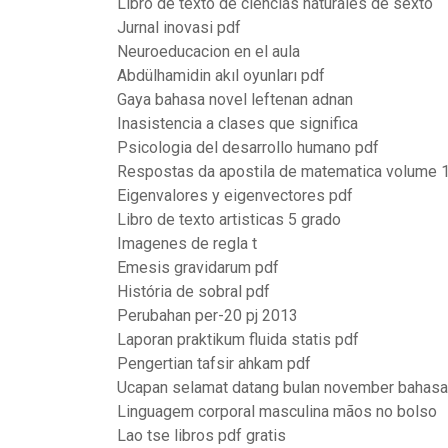
Libro de texto de ciencias naturales de sexto
Jurnal inovasi pdf
Neuroeducacion en el aula
Abdülhamidin akıl oyunları pdf
Gaya bahasa novel leftenan adnan
Inasistencia a clases que significa
Psicologia del desarrollo humano pdf
Respostas da apostila de matematica volume 1
Eigenvalores y eigenvectores pdf
Libro de texto artisticas 5 grado
Imagenes de regla t
Emesis gravidarum pdf
História de sobral pdf
Perubahan per-20 pj 2013
Laporan praktikum fluida statis pdf
Pengertian tafsir ahkam pdf
Ucapan selamat datang bulan november bahasa 
Linguagem corporal masculina mãos no bolso
Lao tse libros pdf gratis