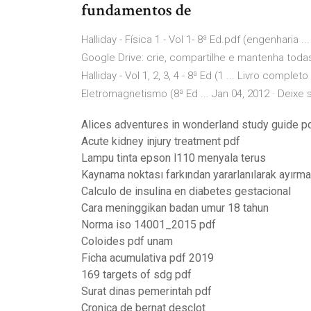
fundamentos de
Halliday - Física 1 - Vol 1- 8ª Ed.pdf (engenharia ...
Google Drive: crie, compartilhe e mantenha toda
Halliday - Vol 1, 2, 3, 4 - 8ª Ed (1 ... Livro compl
Eletromagnetismo (8ª Ed ... Jan 04, 2012 · Deixe
Alices adventures in wonderland study guide p
Acute kidney injury treatment pdf
Lampu tinta epson l110 menyala terus
Kaynama noktası farkından yararlanılarak ayırma
Calculo de insulina en diabetes gestacional
Cara meninggikan badan umur 18 tahun
Norma iso 14001_2015 pdf
Coloides pdf unam
Ficha acumulativa pdf 2019
169 targets of sdg pdf
Surat dinas pemerintah pdf
Cronica de bernat desclot