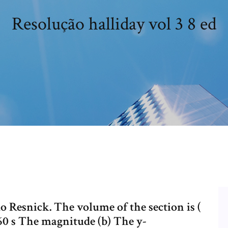
Resolução halliday vol 3 8 ed
do Resnick. The volume of the section is (
 60 s The magnitude (b) The y-