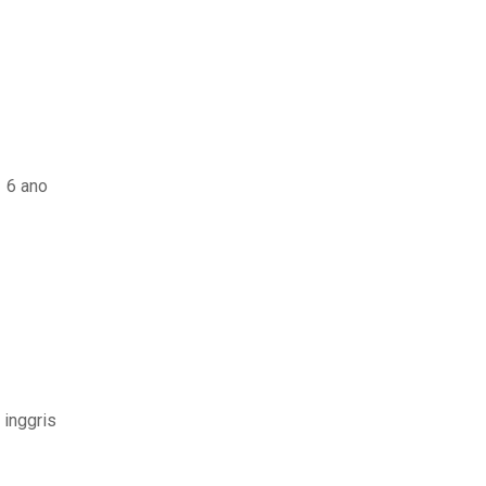
 6 ano
inggris