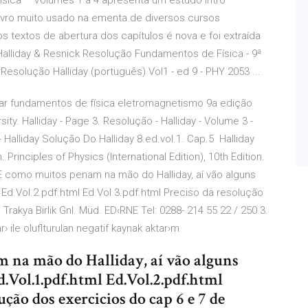
ísica – Volumes 1 a 4 apresenta um estudo intro
 Livro muito usado na ementa de diversos cursos
os textos de abertura dos capítulos é nova e foi extraída
alliday & Resnick Resolução Fundamentos de Física - 9ª
Resolução Halliday (português) Vol1 - ed 9 - PHY 2053 ...
har fundamentos de física eletromagnetismo 9a edição
sity. Halliday - Page 3. Resolução - Halliday - Volume 3 -
Halliday Solução Do Halliday 8.ed.vol.1. Cap.5 Halliday
Principles of Physics (International Edition), 10th Edition.
09 E como muitos penam na mão do Halliday, aí vão alguns
l Ed.Vol.2.pdf.html Ed.Vol.3.pdf.html Preciso da resolução
akya Birlik Gnl. Müd. ED‹RNE Tel: 0288- 214 55 22 / 250 3.
ile oluflturulan negatif kaynak aktar›m
 na mão do Halliday, aí vão alguns
d.Vol.1.pdf.html Ed.Vol.2.pdf.html
ução dos exercicios do cap 6 e 7 de