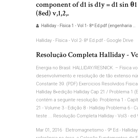
component of d1 is d1y = d1 sin θ1
(8ed) v,1,2,.
Halliday - Física 1 - Vol 1- 8ª Ed.pdf (engenharia ...
Halliday - Física - Vol 2- 8ª Ed.pdf - Google Drive
Resolução Completa Halliday - Vol
Energia no Brasil. HALLIDAY/RESNICK. – Física vol
desenvolvimento e resolução de tão extenso nú
Constante 39. (PDF) Exercicios Resolvidos Fisica V
Halliday 8×edição Halliday Cap 21 / Problema 1 (Ed
contém a seguinte resolução: Problema 1 - Capítul
21 - Volume 3 - Edição 8 - Halliday Problema 6 - 
teste ... Resolução Completa Halliday - Vol3 - ed 
Mar 01, 2016 · Eletromagnetismo - 9ª Ed.- Hallid