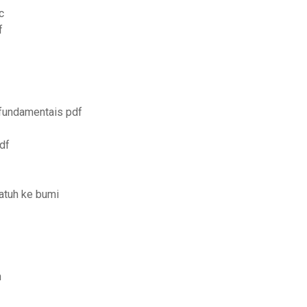
c
f
 fundamentais pdf
df
atuh ke bumi
n