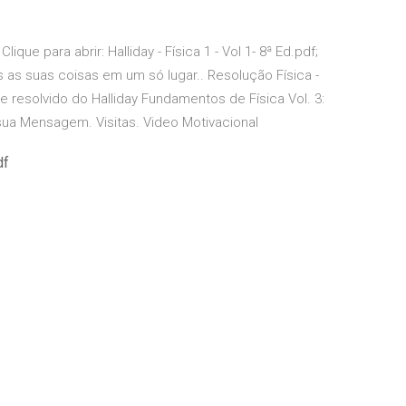
 Clique para abrir: Halliday - Física 1 - Vol 1- 8ª Ed.pdf;
s as suas coisas em um só lugar.. Resolução Física -
eto e resolvido do Halliday Fundamentos de Física Vol. 3:
 sua Mensagem. Visitas. Video Motivacional
df