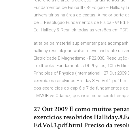
referência na área, a Coleção Fundamentos de F
Fundamentos de Física III - 8ª Edição – Halliday
universitários na área de exatas. A maior parte d
de … Resolução Fundamentos de Física - 9ª Ed. H
Ed. Halliday & Resnick todas as versões em PDF. 
at ta pa pa material suplementar para acompan
halliday resnick jearl walker cleveland state univer
Eletricidade E Magnetismo - P22 030. Resolução - 
Textbooks. Fundamentals Of Physics, 10th Edition. 
Principles of Physics (International . 27 Out 20
exercícios resolvidos Halliday.8.Ed.Vol.1.pdf.htm
dos exercicios do cap 6 e 7 de fundamentos de Tr
TMMOB ve Odam›z, çok ince mühendislik hesaplar› 
27 Out 2009 E como muitos penam
exercícios resolvidos Halliday.8.E
Ed.Vol.3.pdf.html Preciso da resol