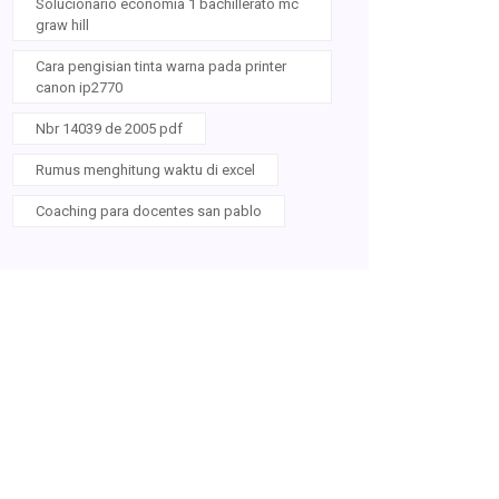
Solucionario economia 1 bachillerato mc
graw hill
Cara pengisian tinta warna pada printer
canon ip2770
Nbr 14039 de 2005 pdf
Rumus menghitung waktu di excel
Coaching para docentes san pablo